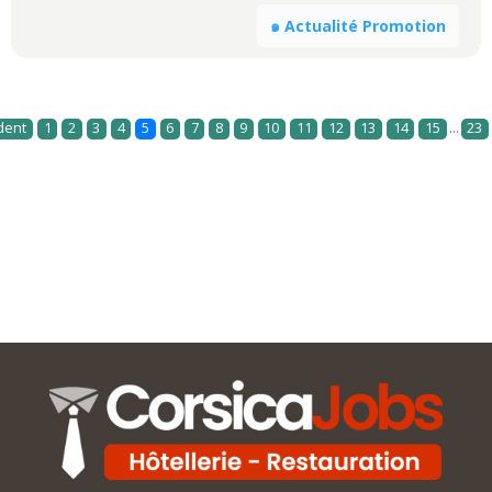
๑ Actualité Promotion
...
dent
1
2
3
4
5
6
7
8
9
10
11
12
13
14
15
23