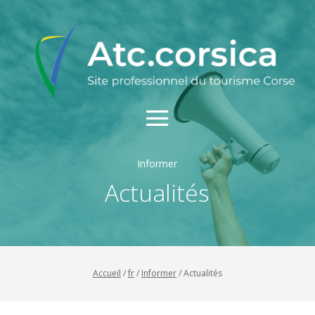
Informer
Actualités
Accueil
/
fr
/
Informer
/
Actualités