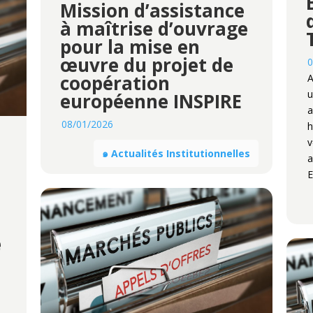
Mission d’assistance
à maîtrise d’ouvrage
pour la mise en
œuvre du projet de
0
coopération
A
u
européenne INSPIRE
a
08/01/2026
h
v
๑ Actualités Institutionnelles
a
E
e