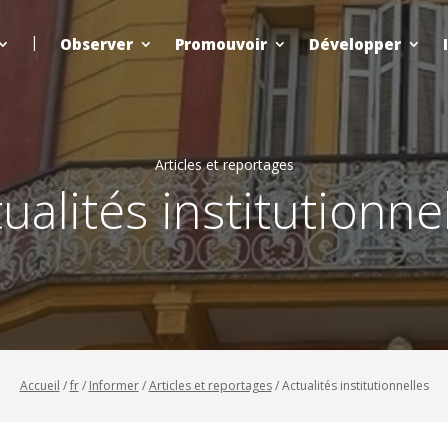
Observer
Promouvoir
Développer
Articles et reportages
ualités institutionne
Accueil
/
fr
/
Informer
/
Articles et reportages
/
Actualités institutionnelles