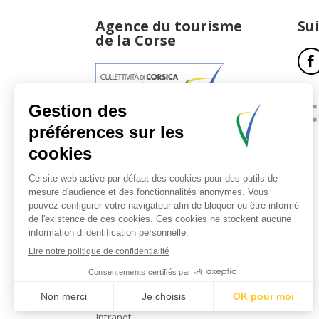
Agence du tourisme
Su
de la Corse
17, boulevard du Roi Jérôme
20181 Ajaccio Cedex 01
T : 04 95 51 77 77
Accueil et horaires
Nous contacter
Politique de confidentialité
Mentions légales
Intranet