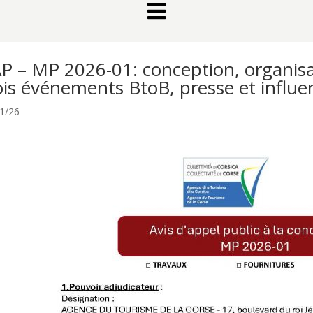

P – MP 2026-01: conception, organis
ois événements BtoB, presse et influe
1/26