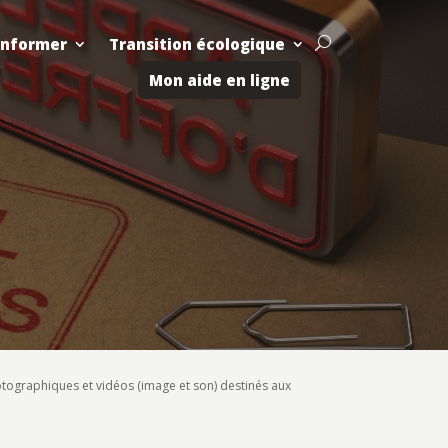
Informer
Transition écologique
U
Mon aide en ligne
tographiques et vidéos (image et son) destinés aux