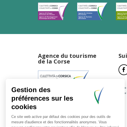
Agence du tourisme
Su
de la Corse
17, boulevard du Roi Jérôme
20181 Ajaccio Cedex 01
T : 04 95 51 77 77