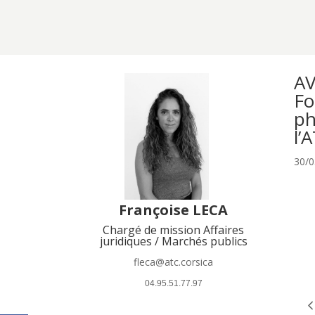
AV
Fo
ph
l’
30/0
Françoise LECA
Chargé de mission Affaires
juridiques / Marchés publics
fleca@atc.corsica
 04.95.51.77.97 