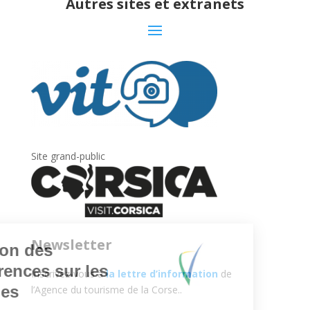
Autres sites et extranets
Site grand-public
Newsletter
Inscrivez-vous à
la lettre d’information
de
l’Agence du tourisme de la Corse.
.