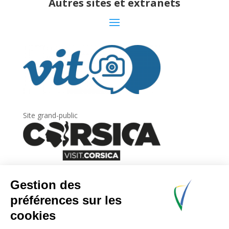
Autres sites et extranets
Site grand-public
Newsletter
Inscrivez-vous à
la lettre d’information
de
l’Agence du tourisme de la Corse.
.