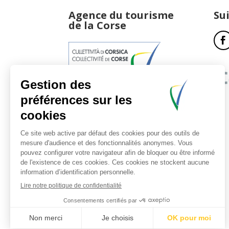
Agence du tourisme
Su
de la Corse
17, boulevard du Roi Jérôme
20181 Ajaccio Cedex 01
T : 04 95 51 77 77
Accueil et horaires
Nous contacter
Politique de confidentialité
Mentions légales