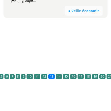
(AFT), groupe…
๑ Veille économie
5
6
7
8
9
10
11
12
13
14
15
16
17
18
19
20
2