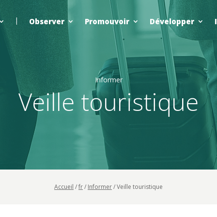
Observer
Promouvoir
Développer
Informer
Veille touristique
Accueil
/
fr
/
Informer
/
Veille touristique