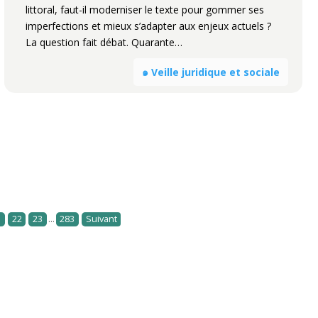
littoral, faut-il moderniser le texte pour gommer ses
imperfections et mieux s’adapter aux enjeux actuels ?
La question fait débat. Quarante…
๑ Veille juridique et sociale
...
1
22
23
283
Suivant