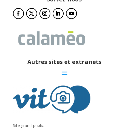
Autres sites et extranets
Site grand-public