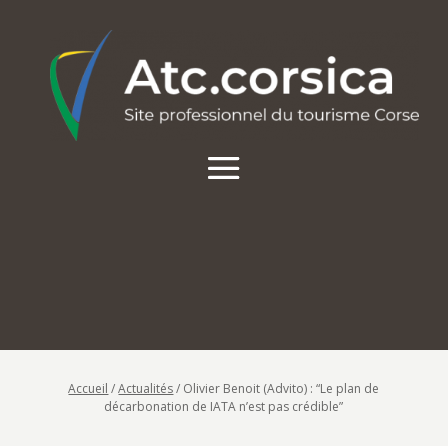
Accueil
/
Actualités
/
Olivier Benoit (Advito) : “Le plan de
décarbonation de IATA n’est pas crédible”