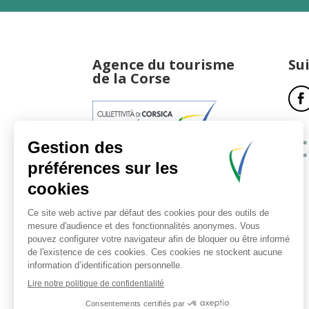
Agence du tourisme
Su
de la Corse
17, boulevard du Roi Jérôme
20181 Ajaccio Cedex 01
T : 04 95 51 77 77
Accueil et horaires
Nous contacter
Politique de confidentialité