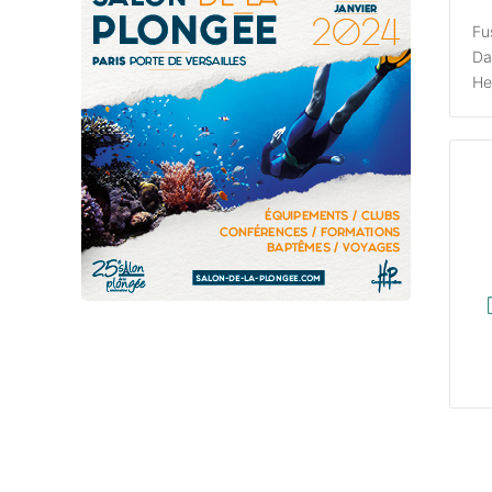
Fu
Da
He