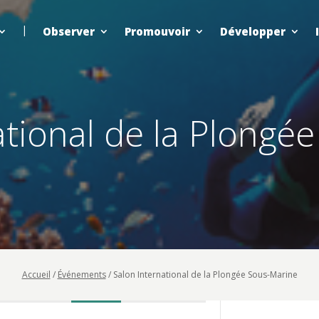
Observer
Promouvoir
Développer
ational de la Plongé
Accueil
/
Événements
/
Salon International de la Plongée Sous-Marine
HEURE LOCALE