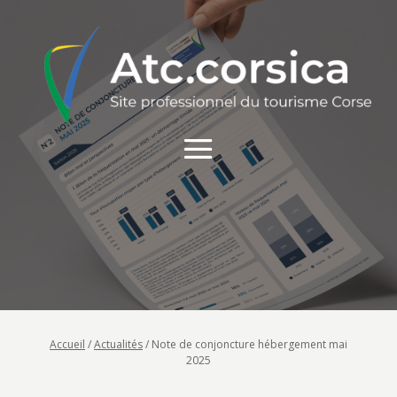
Accueil
/
Actualités
/
Note de conjoncture hébergement mai
2025