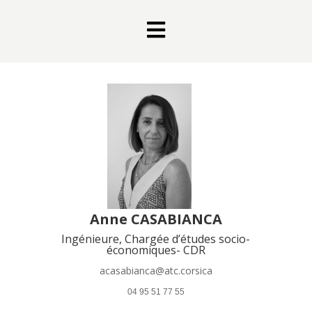

Anne CASABIANCA
Ingénieure, Chargée d’études socio-
économiques- CDR
acasabianca@atc.corsica
 04 95 51 77 55 