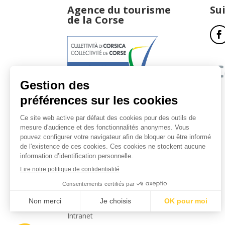
Agence du tourisme
Su
de la Corse
17, boulevard du Roi Jérôme
20181 Ajaccio Cedex 01
T : 04 95 51 77 77
Accueil et horaires
Nous contacter
Politique de confidentialité
Mentions légales
Intranet