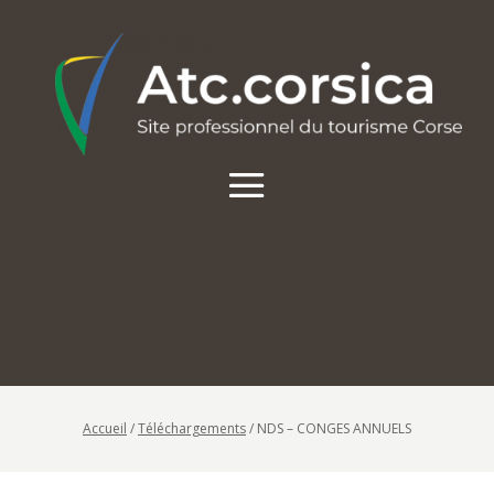
Accueil
/
Téléchargements
/
NDS – CONGES ANNUELS