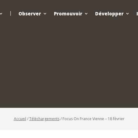
Observer
Promouvoir
Développer
Accueil
/
Téléchargements
/
Focus On France Vienne – 18 février