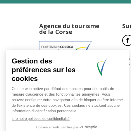
Agence du tourisme
Su
de la Corse
17, boulevard du Roi Jérôme
20181 Ajaccio Cedex 01
T : 04 95 51 77 77
Accueil et horaires
Nous contacter
Politique de confidentialité