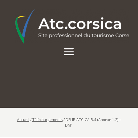
Accueil
/
Téléchargements
/
DELIB ATC-CA-5.4 (Annexe 1.2) –
DM1