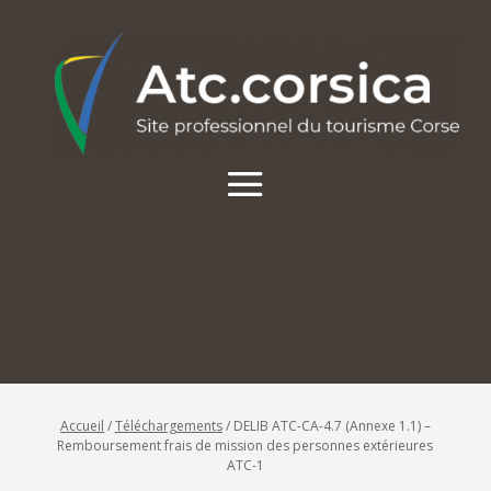
Accueil
/
Téléchargements
/
DELIB ATC-CA-4.7 (Annexe 1.1) –
Remboursement frais de mission des personnes extérieures
ATC-1