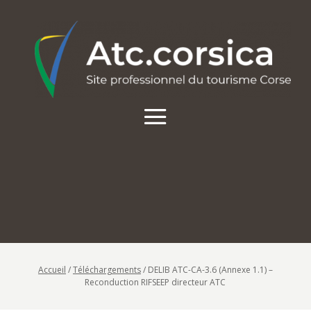
Accueil
/
Téléchargements
/
DELIB ATC-CA-3.6 (Annexe 1.1) –
Reconduction RIFSEEP directeur ATC