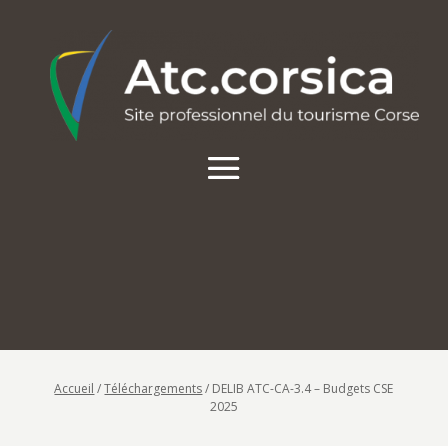
Accueil
/
Téléchargements
/
DELIB ATC-CA-3.4 – Budgets CSE
2025