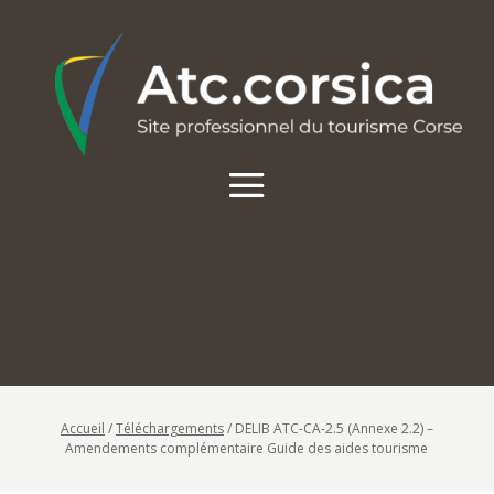
Accueil
/
Téléchargements
/
DELIB ATC-CA-2.5 (Annexe 2.2) –
Amendements complémentaire Guide des aides tourisme