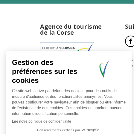
Agence du tourisme
Su
de la Corse
17, boulevard du Roi Jérôme
20181 Ajaccio Cedex 01
T : 04 95 51 77 77
Accueil et horaires
Nous contacter
Politique de confidentialité