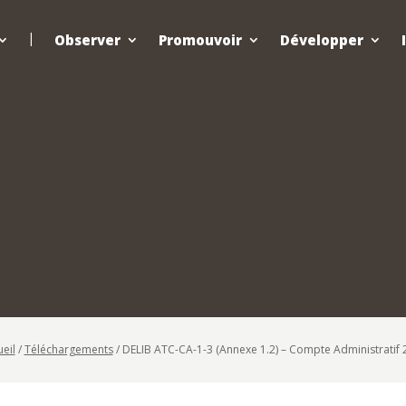
Observer
Promouvoir
Développer
eil
/
Téléchargements
/
DELIB ATC-CA-1-3 (Annexe 1.2) – Compte Administratif 