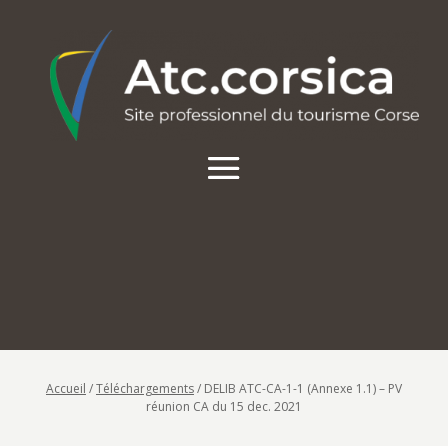
Accueil
/
Téléchargements
/
DELIB ATC-CA-1-1 (Annexe 1.1) – PV
réunion CA du 15 dec. 2021