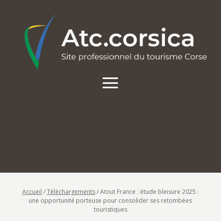
Accueil
/
Téléchargements
/
Atout France : étude bleisure 2025 :
une opportunité porteuse pour consolider ses retombées
touristiques