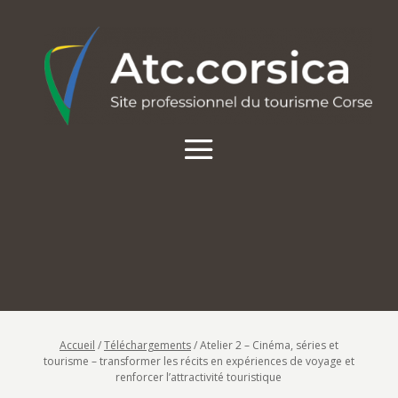
Accueil
/
Téléchargements
/
Atelier 2 – Cinéma, séries et
tourisme – transformer les récits en expériences de voyage et
renforcer l’attractivité touristique