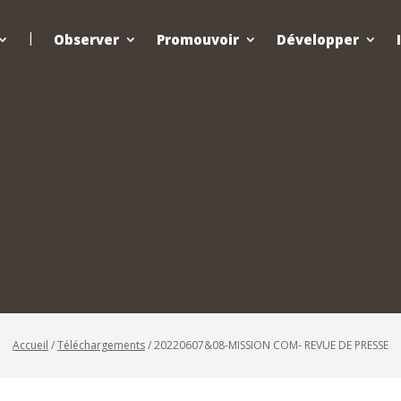
Observer
Promouvoir
Développer
Accueil
/
Téléchargements
/
20220607&08-MISSION COM- REVUE DE PRESSE