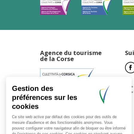
Agence du tourisme
Su
de la Corse
17, boulevard du Roi Jérôme
20181 Ajaccio Cedex 01
T : 04 95 51 77 77