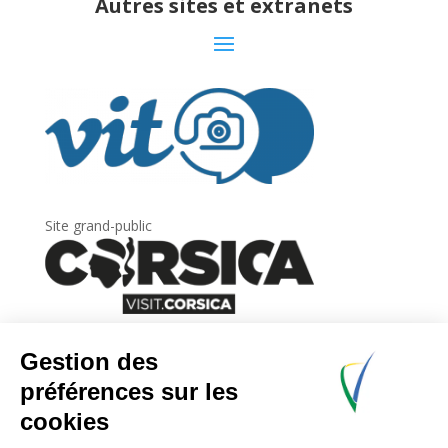
Autres sites et extranets
Site grand-public
Newsletter
Inscrivez-vous à
la lettre d’information
de
l’Agence du tourisme de la Corse.
.