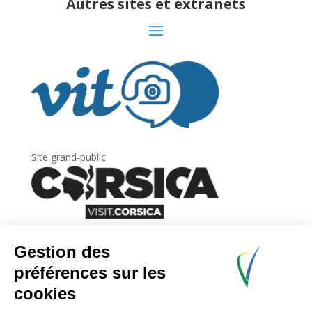
Autres sites et extranets
Site grand-public
Newsletter
Inscrivez-vous à
la lettre d’information
de
l’Agence du tourisme de la Corse.
.