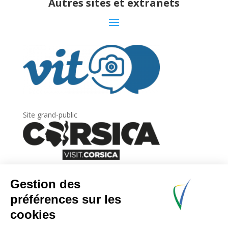
Autres sites et extranets
Site grand-public
Newsletter
Inscrivez-vous à
la lettre d’information
de
l’Agence du tourisme de la Corse.
.