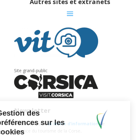
Autres sites et extranets
Site grand-public
Newsletter
Inscrivez-vous à
la lettre d’information
de
l’Agence du tourisme de la Corse.
.