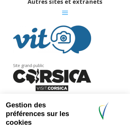
Autres sites et extranets
Site grand-public
Newsletter
Inscrivez-vous à
la lettre d’information
de
l’Agence du tourisme de la Corse.
.