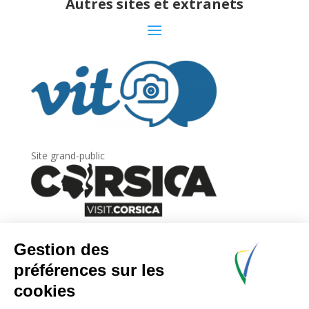
Autres sites et extranets
Site grand-public
Newsletter
Inscrivez-vous à
la lettre d’information
de
l’Agence du tourisme de la Corse.
.