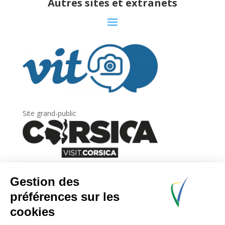
Autres sites et extranets
Site grand-public
Newsletter
Inscrivez-vous à
la lettre d’information
de
l’Agence du tourisme de la Corse.
.