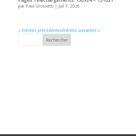
Pages Téléchargements: 130924 – 131027
par
Paul Grossetti
|
Juil 7, 2026
« Entrées précédentes
Entrées suivantes »
Rechercher