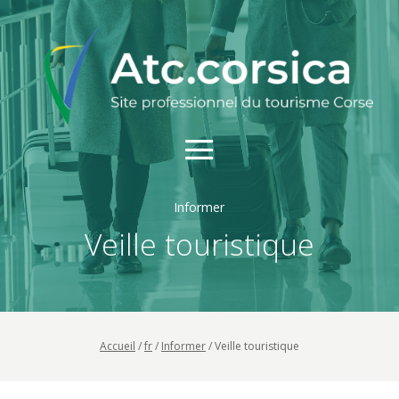
Informer
Veille touristique
Accueil
/
fr
/
Informer
/
Veille touristique