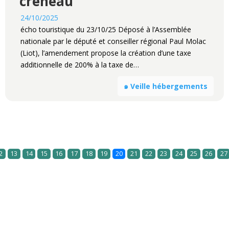
créneau
24/10/2025
écho touristique du 23/10/25 Déposé à l’Assemblée
nationale par le député et conseiller régional Paul Molac
(Liot), l’amendement propose la création d’une taxe
additionnelle de 200% à la taxe de…
๑ Veille hébergements
2
13
14
15
16
17
18
19
20
21
22
23
24
25
26
27