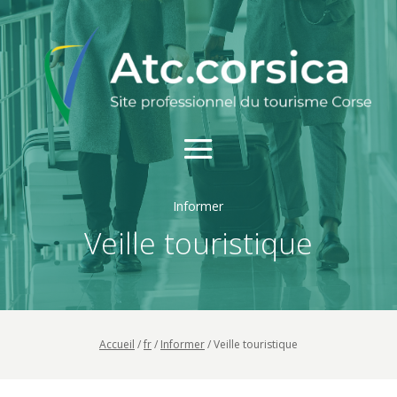
Informer
Veille touristique
Accueil
/
fr
/
Informer
/
Veille touristique