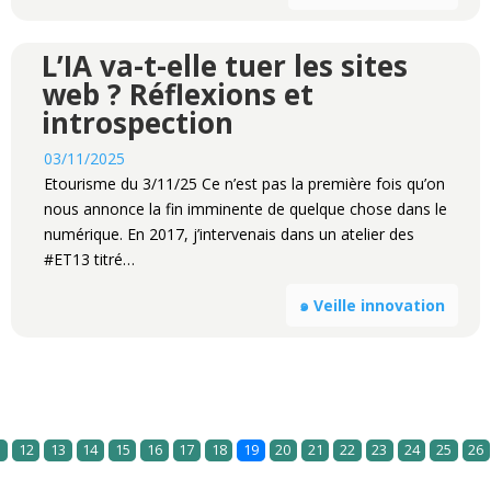
L’IA va-t-elle tuer les sites
web ? Réflexions et
introspection
03/11/2025
Etourisme du 3/11/25 Ce n’est pas la première fois qu’on
nous annonce la fin imminente de quelque chose dans le
numérique. En 2017, j’intervenais dans un atelier des
#ET13 titré…
๑ Veille innovation
1
12
13
14
15
16
17
18
19
20
21
22
23
24
25
26