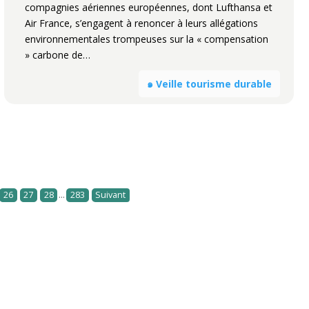
compagnies aériennes européennes, dont Lufthansa et
Air France, s’engagent à renoncer à leurs allégations
environnementales trompeuses sur la « compensation
» carbone de…
๑ Veille tourisme durable
...
26
27
28
283
Suivant