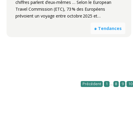
chiffres parlent d’eux‑mêmes … Selon le European
Travel Commission (ETC), 73 % des Européens
prévoient un voyage entre octobre 2025 et…
๑ Tendances
...
Précédent
1
8
9
10