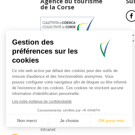
Agence du tourisme
Su
de la Corse
17, boulevard du Roi Jérôme
20181 Ajaccio Cedex 01
T : 04 95 51 77 77
Accueil et horaires
Nous contacter
Politique de confidentialité
Mentions légales
Intranet