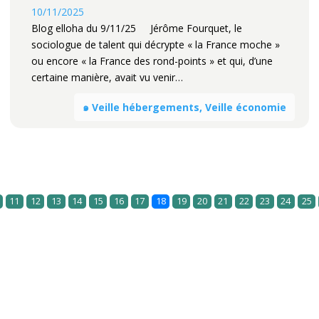
10/11/2025
Blog elloha du 9/11/25 Jérôme Fourquet, le
sociologue de talent qui décrypte « la France moche »
ou encore « la France des rond-points » et qui, d’une
certaine manière, avait vu venir…
๑ Veille hébergements, Veille économie
11
12
13
14
15
16
17
18
19
20
21
22
23
24
25