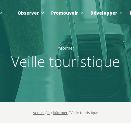
Observer
Promouvoir
Développer
Informer
Veille touristique
Accueil
/
fr
/
Informer
/
Veille touristique