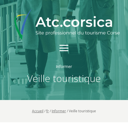
Informer
Veille touristique
Accueil
/
fr
/
Informer
/
Veille touristique