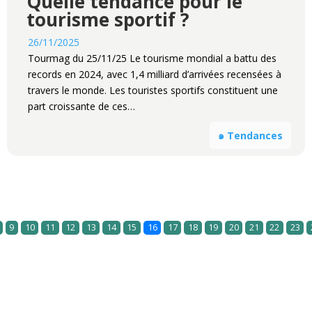
Quelle tendance pour le
tourisme sportif ?
26/11/2025
Tourmag du 25/11/25 Le tourisme mondial a battu des
records en 2024, avec 1,4 milliard d’arrivées recensées à
travers le monde. Les touristes sportifs constituent une
part croissante de ces…
๑ Tendances
9
10
11
12
13
14
15
16
17
18
19
20
21
22
23