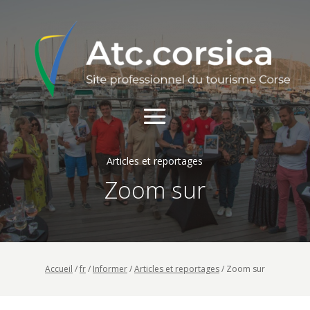
Articles et reportages
Zoom sur
Accueil
/
fr
/
Informer
/
Articles et reportages
/
Zoom sur