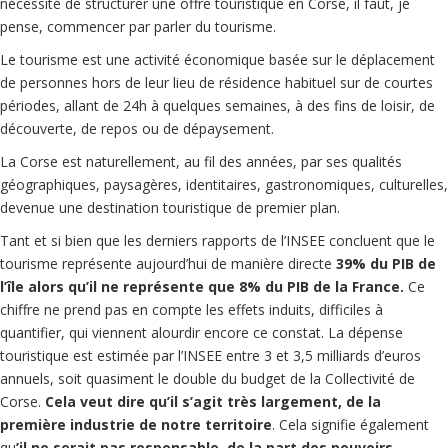
nécessité de structurer une offre touristique en Corse, il faut, je
pense, commencer par parler du tourisme.
Le tourisme est une activité économique basée sur le déplacement
de personnes hors de leur lieu de résidence habituel sur de courtes
périodes, allant de 24h à quelques semaines, à des fins de loisir, de
découverte, de repos ou de dépaysement.
La Corse est naturellement, au fil des années, par ses qualités
géographiques, paysagères, identitaires, gastronomiques, culturelles,
devenue une destination touristique de premier plan.
Tant et si bien que les derniers rapports de l’INSEE concluent que le
tourisme représente aujourd’hui de manière directe
39% du PIB de
l’île alors qu’il ne représente que 8% du PIB de la France.
Ce
chiffre ne prend pas en compte les effets induits, difficiles à
quantifier, qui viennent alourdir encore ce constat. La dépense
touristique est estimée par l’INSEE entre 3 et 3,5 milliards d’euros
annuels, soit quasiment le double du budget de la Collectivité de
Corse.
Cela veut dire qu’il s’agit très largement, de la
première industrie de notre territoire
. Cela signifie également
qu
’il ne serait pas responsable, de la part des pouvoirs