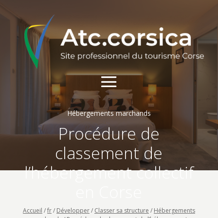
Hébergements marchands
Procédure de
classement de
l’hébergement collectif
en Corse
Accueil
/
fr
/
Développer
/
Classer sa structure
/
Hébergements