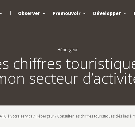
Observer
Promouvoir
Développer
Hébergeur
s chiffres touristique
mon secteur d’activit
L’ATC à votre service
/
Hébergeur
/
Consulter les chiffres touristiques clés liés à 