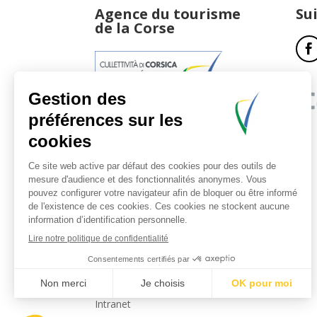
Agence du tourisme
Su
de la Corse
17, boulevard du Roi Jérôme
20181 Ajaccio Cedex 01
T : 04 95 51 77 77
Accueil et horaires
Nous contacter
Politique de confidentialité
Mentions légales
Intranet