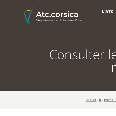
L’ATC
Consulter le
Accueil
/
fr
/
Privé : 