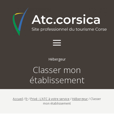
Hébergeur
Classer mon
établissement
Accueil
/
fr
/
Privé : L’ATC à votre service
/
Hébergeur
/
Classer
mon établissement