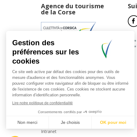
Agence du tourisme
Su
de la Corse
17, boulevard du Roi Jérôme
20181 Ajaccio Cedex 01
T : 04 95 51 77 77
Accueil et horaires
Nous contacter
Politique de confidentialité
Mentions légales
Intranet