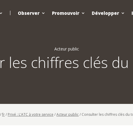
Observer
Promouvoir
Développer
Acteur public
 les chiffres clés d
/
fr
/
Privé : L’ATC à votre service
/
Acteur public
/
Consulter les chiffres clés du 