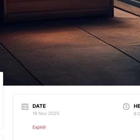
DATE
H
18 Nov 2025
8:
Expiré!