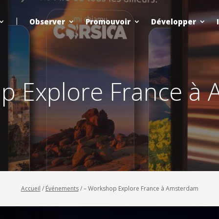
Observer
Promouvoir
Développer
p Explore France à
Accueil
/
Événements
/
– Workshop Explore France à Amsterdam