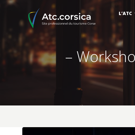
L’ATC
– Worksho