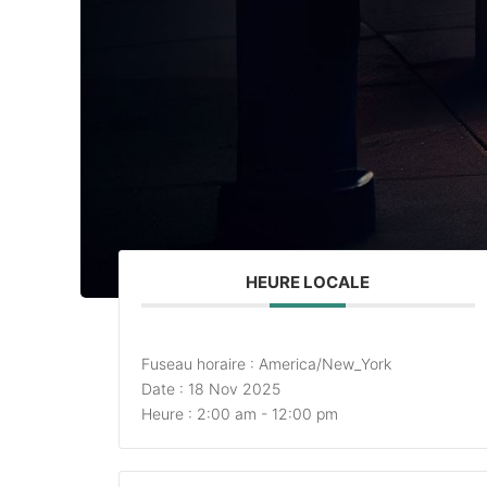
HEURE LOCALE
Fuseau horaire :
America/New_York
Date :
18 Nov 2025
Heure :
2:00 am - 12:00 pm