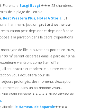
t-Florent, le
Basgi Basgi
★★★ 28 chambres,
tres de la plage de Tettola.
a
,
Best Western Plus, Hôtel A Storia
, 51
sauna, hammam, jacuzzi,
grotte à sel
,
snow
, restauration petit déjeuner et déjeuner à base
oposé à la privation dans le cadre d’opérations
ntagne de l’île, a ouvert ses portes en 2025,
e 100 m² seront dispersés dans le parc de 19 ha,
extérieure viendront compléter l’offre.
, alliant histoire et modernité. Ce rare écrin de
ception vous accueillera pour de
s séjours prolongés, des moments d’exception
et immersion dans un patrimoine vivant.
te d’un établissement ★★★★★ d’une dizaine de
e.
 viticole,
le Hameau de Saparale
★★★★,