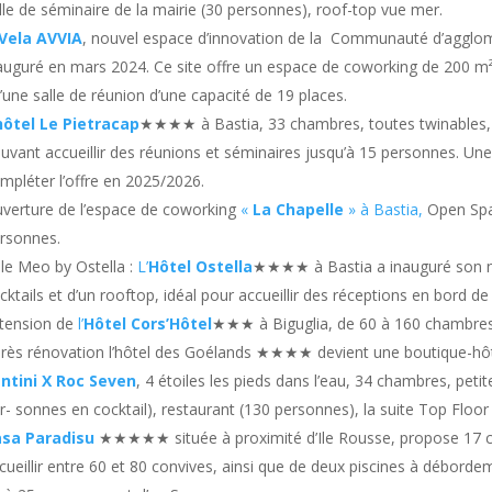
lle de séminaire de la mairie (30 personnes), roof-top vue mer.
Vela AVVIA
, nouvel espace d’innovation de la Communauté d’agglomé
auguré en mars 2024. Ce site offre un espace de coworking de 200 m² 
’une salle de réunion d’une capacité de 19 places.
hôtel Le Pietracap
★★★★ à Bastia, 33 chambres, toutes twinables
uvant accueillir des réunions et séminaires jusqu’à 15 personnes. Une
mpléter l’offre en 2025/2026.
verture de l’espace de coworking
«
La Chapelle
» à Bastia,
Open Spac
rsonnes.
le Meo by Ostella :
L’
Hôtel Ostella
★★★★ à Bastia a inauguré son no
cktails et d’un rooftop, idéal pour accueillir des réceptions en bord de
tension de
l’
Hôtel Cors’Hôtel
★★★ à Biguglia, de 60 à 160 chambres
rès rénovation l’hôtel des Goélands ★★★★ devient une boutique-hô
ntini X Roc Seven
, 4 étoiles les pieds dans l’eau, 34 chambres, peti
r- sonnes en cocktail), restaurant (130 personnes), la suite Top Floor
asa Paradisu
★★★★★ située à proximité d’Ile Rousse, propose 17 c
cueillir entre 60 et 80 convives, ainsi que de deux piscines à déborde