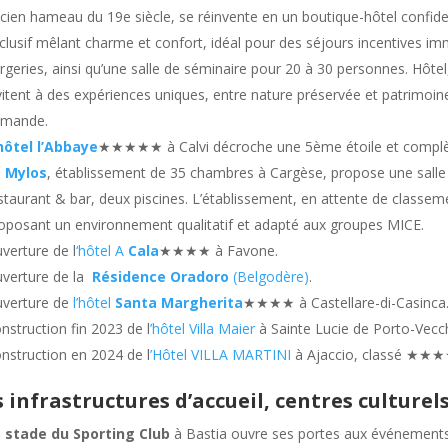
cien hameau du 19e siècle, se réinvente en un boutique-hôtel confident
clusif mêlant charme et confort, idéal pour des séjours incentives im
rgeries, ainsi qu’une salle de séminaire pour 20 à 30 personnes. Hôte
vitent à des expériences uniques, entre nature préservée et patrimoine
mande.
hôtel l’Abbaye
★★★★★ à Calvi décroche une 5ème étoile et complète 
 Mylos
, établissement de 35 chambres à Cargèse, propose une salle 
staurant & bar, deux piscines. L’établissement, en attente de classemen
oposant un environnement qualitatif et adapté aux groupes MICE.
verture de l
‘hôtel A
Cala
★★★★ à Favone.
verture de la
Résidence Oradoro
(Belgodère)
.
verture de
l’hôtel
Santa Margherita
★★★★ à Castellare-di-Casinca
nstruction fin 2023 de l
’hôtel Villa Maier
à Sainte Lucie de Porto-Ve
nstruction en 2024 de l
’Hôtel VILLA MARTINI
à Ajaccio, classé ★★★
s infrastructures d’accueil, centres culturel
 stade du Sporting Club
à Bastia ouvre ses portes aux événements 