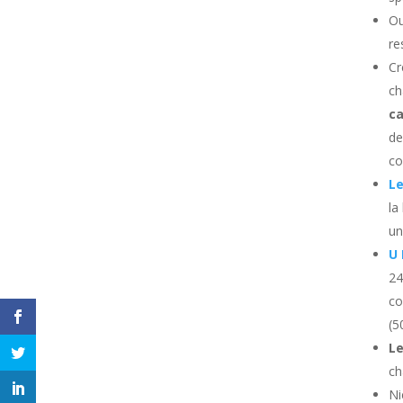
Ou
re
Cr
ch
c
de
co
Le
la
un
U 
24
co
(5
Le
ch
Ni