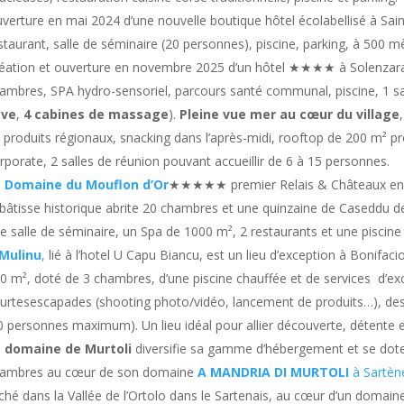
verture en mai 2024 d’une nouvelle boutique hôtel écolabellisé à Sain
staurant, salle de séminaire (20 personnes), piscine, parking, à 500 mè
éation et ouverture en novembre 2025 d’un hôtel ★★★★ à Solenzar
ambres, SPA hydro-sensoriel, parcours santé communal, piscine, 1 
ave
,
4 cabines de massage
).
Pleine vue mer au cœur du village
 produits régionaux, snacking dans l’après-midi, rooftop de 200 m² pr
rporate, 2 salles de réunion pouvant accueillir de 6 à 15 personnes.
 Domaine du Mouflon d’Or
★★★★★ premier Relais & Châteaux en mo
 bâtisse historique abrite 20 chambres et une quinzaine de Caseddu d
e salle de séminaire, un Spa de 1000 m², 2 restaurants et une piscine 
Mulinu
,
lié à l’hotel U Capu Biancu, est un lieu d’exception à Bonifacio
0 m², doté de 3 chambres, d’une piscine chauffée et de services d’ex
urtesescapades (shooting photo/vidéo, lancement de produits…), de
0 personnes maximum). Un lieu idéal pour allier découverte, détente 
 domaine de Murtoli
diversifie sa gamme d’hébergement et se do
ambres au cœur de son domaine
A MANDRIA DI MURTOLI
à Sartèn
ché dans la Vallée de l’Ortolo dans le Sartenais, au cœur d’un domaine