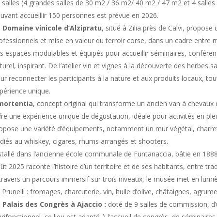
 salles (4 grandes salles de 30 m2 / 36 m2/ 40 m2 / 47 m2 et 4 salles 
uvant accueillir 150 personnes est prévue en 2026.
 Domaine vinicole d’Alzipratu
, situé à Zilia près de Calvi, propose
ofessionnels et mise en valeur du terroir corse, dans un cadre entre
s espaces modulables et équipés pour accueillir séminaires, conféren
turel, inspirant. De l’atelier vin et vignes à la découverte des herbes
ur reconnecter les participants à la nature et aux produits locaux, to
périence unique.
mortentia
, concept original qui transforme un ancien van à chevaux
fre une expérience unique de dégustation, idéale pour activités en plei
opose une variété d’équipements, notamment un mur végétal, charrett
diés au whiskey, cigares, rhums arrangés et shooters.
stallé dans l’ancienne école communale de Funtanaccia, bâtie en 188
ût 2025 raconte l’histoire d’un territoire et de ses habitants, entre tra
travers un parcours immersif sur trois niveaux, le musée met en lumiè
 Prunelli : fromages, charcuterie, vin, huile d’olive, châtaignes, agrumes
 Palais des Congrès à Ajaccio :
doté de 9 salles de commission, d’u
urifonctionnel, ce lieu est adapté à l’accueil de congrès, de séminaire