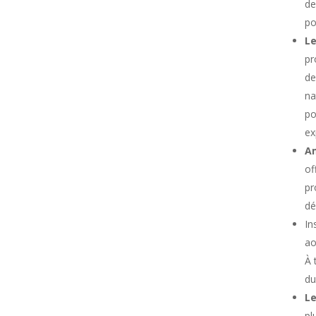
de
po
Le
pr
de
na
po
ex
A
of
pr
dé
In
ao
À 
du
Le
pl