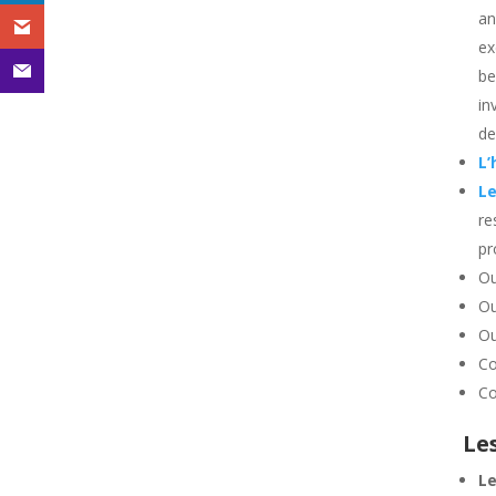
an
ex
be
in
de
L’
Le
re
pr
Ou
Ou
Ou
Co
Co
Le
Le