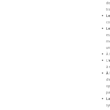
di
tr
Le
co
Le
es
mo
un
À 
L’
à 
À 
d’
op
pa
La
sy