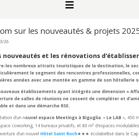

om sur les nouveautés & projets 202
3/26
s nouveautés et les rénovations d’établiss
e-les nombreux attraits touristiques de la destination, le se
ticulièrement le segment des rencontres professionnelles, co
ières années avec une montée en gamme de son hôtellerie sur 
ouveaux établissements ayant intégrés une dimension « Affair
rture de salles de réunions ne cessent de compléter et d’amél
able et dans une démarche RSE.
éation d’un n
ouvel espace Meetings à Biguglia
. «
Le LAB
», 450 
space coworking, 14 bureaux privatifs, et 80 m² d’espaces modulables
verture d’un nouvel
Hôtel Saint Roch
★★★ écolabellisé dans le Cap