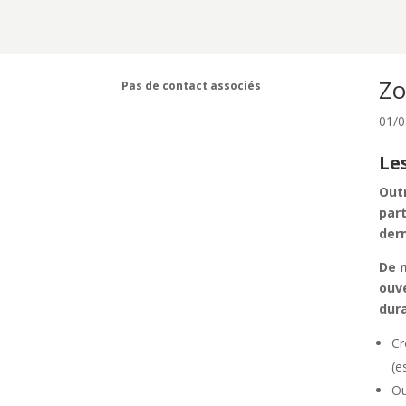
Zo
Pas de contact associés
01/0
Le
Outr
par
dern
De n
ouve
dur
Cr
(e
Ou