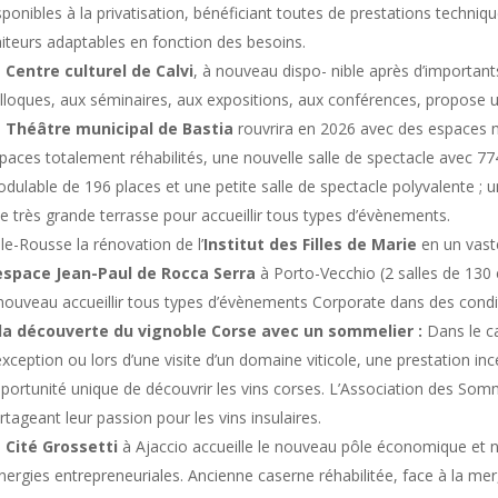
sponibles à la privatisation, bénéficiant toutes de prestations techniq
aiteurs adaptables en fonction des besoins.
 Centre culturel de Calvi
, à nouveau dispo- nible après d’important
lloques, aux séminaires, aux expositions, aux conférences, propose u
 Théâtre municipal de Bastia
rouvrira en 2026 avec des espaces m
paces totalement réhabilités, une nouvelle salle de spectacle avec 77
dulable de 196 places et une petite salle de spectacle polyvalente ; 
e très grande terrasse pour accueillir tous types d’évènements.
Ile-Rousse la rénovation de l’
Institut des Filles de Marie
en un vast
espace Jean-Paul de Rocca Serra
à Porto-Vecchio (2 salles de 130
nouveau accueillir tous types d’évènements Corporate dans des condi
la découverte du vignoble Corse avec un sommelier :
Dans le c
exception ou lors d’une visite d’un domaine viticole, une prestation 
portunité unique de découvrir les vins corses. L’Association des Somme
rtageant leur passion pour les vins insulaires.
 Cité Grossetti
à Ajaccio accueille le nouveau pôle économique et n
nergies entrepreneuriales. Ancienne caserne réhabilitée, face à la m