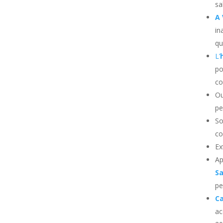
sa
A 
in
qu
L’
po
co
Ou
pe
So
co
Ex
Ap
Sa
pe
C
ac