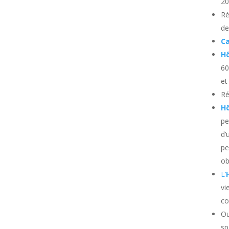
20
Ré
de
Ca
Hô
60
et
Ré
Hô
pe
d’
pe
ob
L’
vi
co
Ou
sp