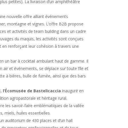
plus petites). La livraison d’un amphithéâtre
 une nouvelle offre alliant événements
 mer, montagne et vignes. L’offre B2B propose
ces et activités de team building dans un cadre
 sauvages du maquis, les activités sont conçues
ut en renforçant leur cohésion à travers une
 en un bar à cocktail ambulant haut de gamme. Il
n air et événements, se déplace sur toute l’île et
e à bières, bulle de fumée, ainsi que des bars
8,
l’Écomusée de Bastelicaccia
inauguré en
dition agropastorale et héritage rural.
re les savoir-faire emblématiques de la vallée
, miels, huiles essentielles.
n auditorium de 430 places et d’un hall
s, de rencontres professionnelles et de tous