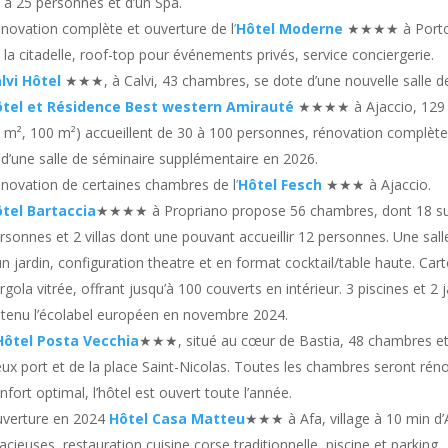
 à 25 personnes et d’un Spa.
novation complète et ouverture de l
’
Hôtel Moderne
★★★★ à Porto-V
 la citadelle, roof-top pour événements privés, service conciergerie.
lvi Hôtel
★★★, à Calvi, 43 chambres, se dote d’une nouvelle salle d
tel et Résidence Best western Amirauté
★★★★ à Ajaccio, 129 c
 m², 100 m²) accueillent de 30 à 100 personnes, rénovation complète
 d’une salle de séminaire supplémentaire en 2026.
novation de certaines chambres de l
’
Hôtel Fesch
★★★ à Ajaccio.
tel Bartaccia
★★★★ à Propriano propose 56 chambres, dont 18 suite
rsonnes et 2 villas dont une pouvant accueillir 12 personnes. Une sa
un jardin, configuration theatre et en format cocktail/table haute. Car
rgola vitrée, offrant jusqu’à 100 couverts en intérieur. 3 piscines et 2 
tenu l’écolabel européen en novembre 2024.
Hôtel Posta Vecchia
★★★, situé au cœur de Bastia, 48 chambres et 
eux port et de la place Saint-Nicolas. Toutes les chambres seront réno
nfort optimal, l’hôtel est ouvert toute l’année.
verture en 2024
Hôtel Casa Matteu
★★★ à Afa, village à 10 min d
acieuses, restauration cuisine corse traditionnelle, piscine et parking.