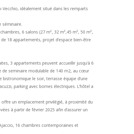
ecchio, idéalement situé dans les remparts
e séminaire.
hambres, 6 salons (27 m², 32 m²,45 m², 50 m²,
 de 18 appartements, projet d’espace bien-être
s, 3 appartements peuvent accueillir jusqu’à 6
lle de seminaire modulable de 140 m2, au cœur
te bistronomique le soir, terrasse équipe d’une
jacuzzi, parking avec bornes électriques. L’hôtel a
offre un emplacement privilégié, à proximité du
vées à partir de février 2025 afin d’assurer un
’Ajaccio, 16 chambres contemporaines et