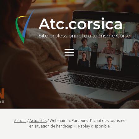
Accueil
/
Actualités
/
Webinaire « Parcours d’achat des touristes
en situation de handicap » : Replay disponible