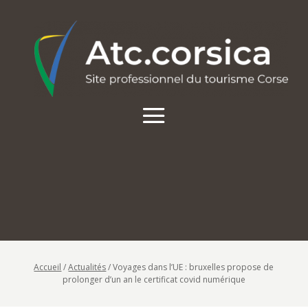
Accueil
/
Actualités
/
Voyages dans l’UE : bruxelles propose de
prolonger d’un an le certificat covid numérique