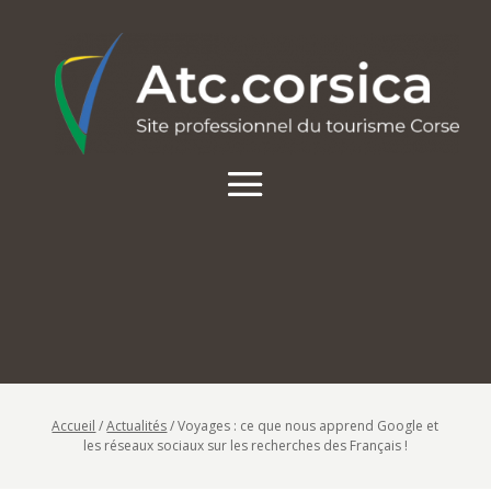
Accueil
/
Actualités
/
Voyages : ce que nous apprend Google et
les réseaux sociaux sur les recherches des Français !