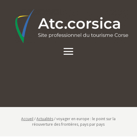
Accueil
/
Actualités
/
voyager en europe : le point sur la
réouverture des frontières, pays par pays