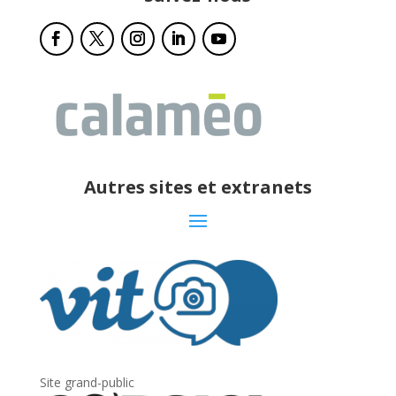
Autres sites et extranets
Site grand-public