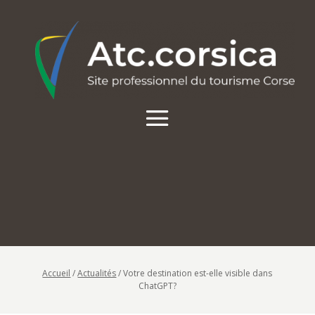
Accueil
/
Actualités
/
Votre destination est-elle visible dans
ChatGPT?