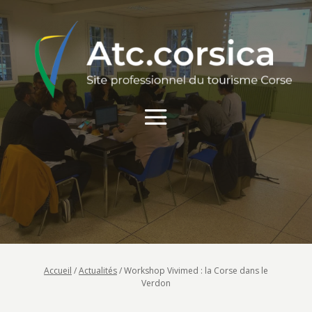
Accueil
/
Actualités
/
Workshop Vivimed : la Corse dans le
Verdon